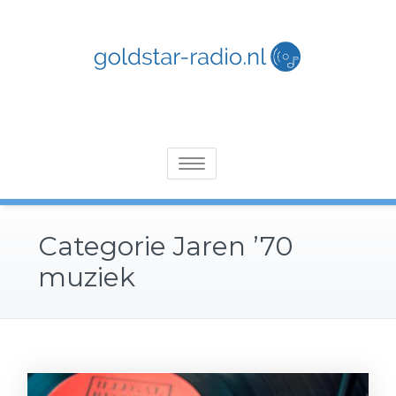
Skip
to
content
Alles over 70's, 80's en 90's muziek
Goldstar-radio.nl
Toggle
navigation
Categorie Jaren ’70
muziek