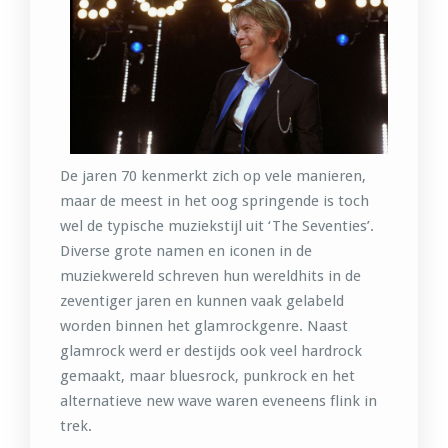
De jaren 70 kenmerkt zich op vele manieren,
maar de meest in het oog springende is toch
wel de typische muziekstijl uit ‘The Seventies’.
Diverse grote namen en iconen in de
muziekwereld schreven hun wereldhits in de
zeventiger jaren en kunnen vaak gelabeld
worden binnen het glamrockgenre. Naast
glamrock werd er destijds ook veel hardrock
gemaakt, maar bluesrock, punkrock en het
alternatieve new wave waren eveneens flink in
trek.