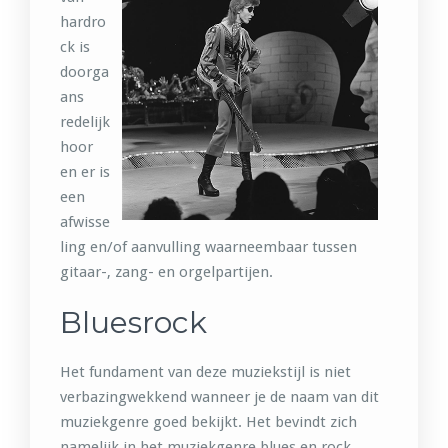
hardro
ck is
doorga
ans
redelijk
hoor
en er is
een
afwisse
ling en/of aanvulling waarneembaar tussen
gitaar-, zang- en orgelpartijen.
Bluesrock
Het fundament van deze muziekstijl is niet
verbazingwekkend wanneer je de naam van dit
muziekgenre goed bekijkt. Het bevindt zich
namelijk in het muziekgenre blues en rock,